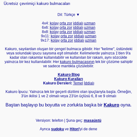
Ücretsiz çevrimiçi kakuro bulmacaları
Dil:
Türkçe ▼
4x4:
kolay
orta
zor
iddialı
uzman
6x6:
kolay
orta
zor
iddialı
uzman
8x8:
kolay
orta
zor
iddialı
uzman
9x11:
kolay
orta
zor
iddialı
uzman
9x17:
kolay
orta
zor
iddialı
uzman
Kakuro, sayılardan oluşan bir çengel bulmaca gibidir. Her "kelime", üstündeki
veya solundaki ipucu sayısına eşit olmalıdır. Kelimelerde yalnızca 1'den 9'a
kadar olan rakamlar kullanılabilir ve kullanılan bir rakam, aynı sözcükte
yalnızca bir kez kullanılabilir. Her
kakuro bulmacasının
tek bir çözüme sahiptir
ve sadece mantıkla çözülebilir.
Kakuro Blog
Kakuro Kuralları
Kakuro Dersleri:
Temel
İddialı
Kakuro İpucu: Yalnızca tek bir geçerli dizilimi olan ipuçlarıyla başla. Örneğin,
3'ün ikilisi 1 ve 2 olmalı veya 23'ün üçlüsü 6, 8 ve 9 olmalı
Baştan başlayıp bu boyutta ve zorlukta başka bir
Kakuro
oyna.
Versiyon: telefon | Şuna geç:
masaüstü
Ayrıca
sudoku
ve
Hitori
'yi de dene