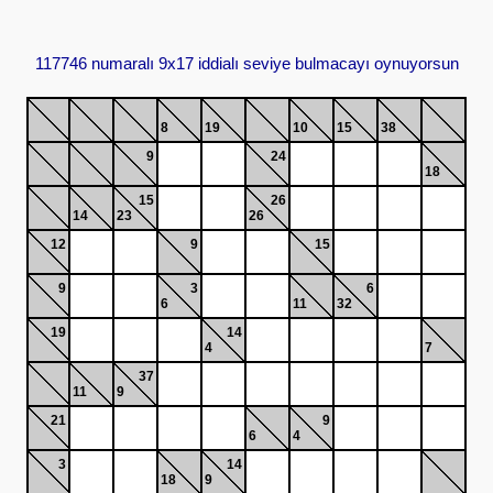
117746 numaralı 9x17 iddialı seviye bulmacayı oynuyorsun
8
19
10
15
38
9
24
18
15
26
14
23
26
12
9
15
9
3
6
6
11
32
19
14
4
7
37
11
9
21
9
6
4
3
14
18
9