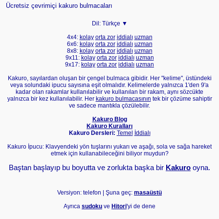
Ücretsiz çevrimiçi kakuro bulmacaları
Dil:
Türkçe ▼
4x4:
kolay
orta
zor
iddialı
uzman
6x6:
kolay
orta
zor
iddialı
uzman
8x8:
kolay
orta
zor
iddialı
uzman
9x11:
kolay
orta
zor
iddialı
uzman
9x17:
kolay
orta
zor
iddialı
uzman
Kakuro, sayılardan oluşan bir çengel bulmaca gibidir. Her "kelime", üstündeki
veya solundaki ipucu sayısına eşit olmalıdır. Kelimelerde yalnızca 1'den 9'a
kadar olan rakamlar kullanılabilir ve kullanılan bir rakam, aynı sözcükte
yalnızca bir kez kullanılabilir. Her
kakuro bulmacasının
tek bir çözüme sahiptir
ve sadece mantıkla çözülebilir.
Kakuro Blog
Kakuro Kuralları
Kakuro Dersleri:
Temel
İddialı
Kakuro İpucu: Klavyendeki yön tuşlarını yukarı ve aşağı, sola ve sağa hareket
etmek için kullanabileceğini biliyor muydun?
Baştan başlayıp bu boyutta ve zorlukta başka bir
Kakuro
oyna.
Versiyon: telefon | Şuna geç:
masaüstü
Ayrıca
sudoku
ve
Hitori
'yi de dene