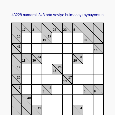
43228 numaralı 8x8 orta seviye bulmacayı oynuyorsun
17
3
23
23
5
10
17
19
30
41
10
24
8
11
30
29
19
26
15
20
17
19
7
8
3
6
9
40
11
4