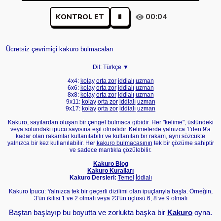
00:04
KONTROL ET
Ücretsiz çevrimiçi kakuro bulmacaları
Dil:
Türkçe ▼
4x4:
kolay
orta
zor
iddialı
uzman
6x6:
kolay
orta
zor
iddialı
uzman
8x8:
kolay
orta
zor
iddialı
uzman
9x11:
kolay
orta
zor
iddialı
uzman
9x17:
kolay
orta
zor
iddialı
uzman
Kakuro, sayılardan oluşan bir çengel bulmaca gibidir. Her "kelime", üstündeki
veya solundaki ipucu sayısına eşit olmalıdır. Kelimelerde yalnızca 1'den 9'a
kadar olan rakamlar kullanılabilir ve kullanılan bir rakam, aynı sözcükte
yalnızca bir kez kullanılabilir. Her
kakuro bulmacasının
tek bir çözüme sahiptir
ve sadece mantıkla çözülebilir.
Kakuro Blog
Kakuro Kuralları
Kakuro Dersleri:
Temel
İddialı
Kakuro İpucu: Yalnızca tek bir geçerli dizilimi olan ipuçlarıyla başla. Örneğin,
3'ün ikilisi 1 ve 2 olmalı veya 23'ün üçlüsü 6, 8 ve 9 olmalı
Baştan başlayıp bu boyutta ve zorlukta başka bir
Kakuro
oyna.